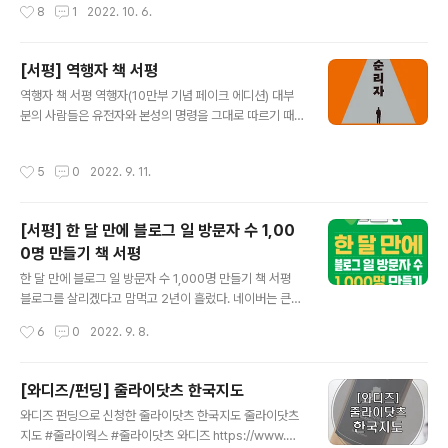
작성시간
8
1
2022. 10. 6.
차에 블로그 구독을 하고 있던 미쉘님의 새 책이 나왔다는
ml 사이즈에 40,000원으로, 앞면에 토이스토리 캐릭터
이야기를 듣고 책을 읽게 되었다.일단 두께는 여타 다른 책
엠보 스티커가 붙어있어 가장 예쁜 아이템이..
들과 비슷, 부록 포함 약 250여 페이지에 술술 쉽게 읽혀
[서평] 역행자 책 서평
그 자리에서 다 읽어버렸다. 물론 계속 보고 내 링크드인에
글 내용
적용 해 보는 것은 별개의 일이지만.ㅠㅠ 링크드인한국에
역행자 책 서평 역행자(10만부 기념 페이크 에디션) 대부
서는 최근들어 많이 활성화된 것 같은데 전 세계에서 사용
분의 사람들은 유전자와 본성의 명령을 그대로 따르기 때
하는 이력서 + 인스타그램으로 보면 된다. 내 개인적인 일
문에 평범함을 벗어날 수 없다. 하지만 정작 자신은 이를 모
상을 포스팅할 수도 있으나 대부분 내 커리어를 위한 포스
른 채 ‘나는 달라’ 하는 자의식에 사로잡혀서 무한 합리화에
작성시간
5
0
2022. 9. 11.
팅, 이력 어필 혹은 ..
빠져 살아간다. 스스로가 얼마나 많은 정신적, 심리적 오류
를 저지르는지 알지 못한 채 매일 똑같은 쳇바퀴를 돌 뿐이
다. 왜 우리는 진짜 자유를 얻지 못하는가? 왜 늘 돈 이야기
[서평] 한 달 만에 블로그 일 방문자 수 1,00
를 하면서도 평생 돈에 허덕이는가? 저자 역시 스무 살까지
0명 만들기 책 서평
는 이런 쳇바퀴에 갇혀 있었기 때문에, 그 상황을 누구보다
글 내용
잘 알았다. 자청의 첫 책 『역행자』에는 가난한 인생에서 벗
한 달 만에 블로그 일 방문자 수 1,000명 만들기 책 서평
어나 경제적 자유와 행복을 얻은 저자가 깨달은 인생 레벨
블로그를 살리겠다고 맘먹고 2년이 흘렀다. 네이버는 큰맘
업 치트키가 빼곡히 담겨 있다. 10대 때의 그는 외모, 돈, 공
먹고 블로그 초기화까지 했는데.. 네이버 포스팅은 2년동
작성시간
6
0
2022. 9. 8.
부, 그 어..
안 25개.. 티스토리는 더 처참. 다시금 마음을 잡아보기 위
해 책부터 읽어본다. 앞으로 존댓말로 포스팅을 바꿔야겠
습니다. (실패) 성실함 어떤 카테고리를 주제로 할 것인지
[와디즈/펀딩] 줄라이닷츠 한국지도
블로그의 정체성을 생각해보고 내가 실제로 투자할 수 있
글 내용
와디즈 펀딩으로 신청한 줄라이닷츠 한국지도 줄라이닷츠
는 포스팅 시간은 언제인지 파악하고 꾸준히 올리는 것이
지도 #줄라이웍스 #줄라이닷츠 와디즈 https://www.wa
좋다고 한다. 너무나 당연한 이야기지만 지키기가 어려움.