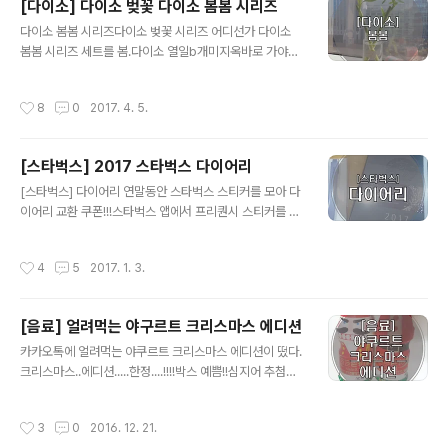
[다이소] 다이소 벚꽃 다이소 봄봄 시리즈
6에 있는 유심을 빼서 갤8로 갈아타면 됨.4월 18일 이전
글 내용
다이소 봄봄 시리즈다이소 벚꽃 시리즈 어디선가 다이소
유심을 삽입하면 미인증단말로 뜨며 사용불가 상태가 된다
봄봄 시리즈 세트를 봄.다이소 열일b개미지옥바로 가야한
고 함. 오늘 오전에 빼서 장착 하면 됨. +) 갤럭시 s8 유심
다. 종각 다이소 2층? 3층?에 있는 다이소 봄봄 시리즈 파
위치는 핸드폰 상단 좌측에 있습니다.요기!! 갤8, 갤럭시 S
트어느 다이소를 가도 있을 것 같음다이소는 가격이 경쟁
8부터 충전단자 모양이 변경되었다고 함.다 들어있음. 샤
작성시간
8
0
2017. 4. 5.
력 아닙니까. 디피부터 봄느낌남 ㅠㅠ 영롱 1. 귀여운 디자
오미 20000 보조배터리에서 쓰는 형태와 동일. 실제 손으
인 양말 / 벚꽃 양말 1,500원 2. 다이소 봄봄 벚꽃 스티커 1
로 잡..
1,000원영롱하긴 한데 한장만 들어있어서 두개 사야함 3.
[스타벅스] 2017 스타벅스 다이어리
벚꽃 공책도 1,000원 4. 봄꽃 파일 3개 1,000원!! 5. 다이
글 내용
소 벚꽃 매니큐어 3개 3,000원가격이..기억이안나는데 3,
[스타벅스] 다이어리 연말동안 스타벅스 스티커를 모아 다
000원이라고 다른블로그에서 보고옴. 6. 마스킹테이프 3
이어리 교환 쿠폰!!!스타벅스 앱에서 프리퀀시 스티커를 모
개 1,000원!!막상 사면 쓸일 없는 예쓰 마스킹테이프 3개
아서 발급 할 수 있음.모아만 놓는 사람들이 있는데 프리퀀
1,000원!!다른모양으로 두가지타입이 있으니 둘..
시 쿠폰으로 발급 받아야 쓸 수 있음. 쿠폰으로만 교환할 수
작성시간
4
5
2017. 1. 3.
있는 비매품인 민트색, 핑크색돈주고 살 수 있는 검은색, 빨
간색이 있었었는데.... 개인적으로 핑크와 검은색이 내 취향
이었음. 핑크색은 데일리라 두껍다는 단점이 있지만 예쁘
[음료] 얼려먹는 야구르트 크리스마스 에디션
니까 패스민트색도 데일리고 깔끔하고 예쁜데 크기가 공책
글 내용
만함..... 핑크로 결정하고 돌아다녀 봤으나주변 스타벅스에
카카오톡에 얼려먹는 야쿠르트 크리스마스 에디션이 떴다.
남은것은 검정뿐^^ 핑크가 재입고 되길 기다렸지만...1월7
크리스마스..에디션.....한정....!!!!박스 예쁨!!심지어 추첨
일까지 교환기간.........ㅠㅠ지금으로썬 핑크가 들어올 희망
권...!! 예쁜쓰레기 촉이 발동되어사전 주문기간에 파워 주
이 없고교환기간내에 쓰지 못하면 다이어리쿠폰은 커피교
문 경품은메가박스 콤보 패키지나KFC징거버거 세트베스
작성시간
3
0
2016. 12. 21.
환권으로 바뀌어 버리므..
킨라빈스 싱글레귤러CU 모바일 상품권 2천원야쿠르트 그