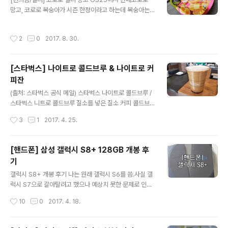
망고, 코로로 복숭아가 시즌 한정이라고 하는데 복숭아는
볼수 없었다. 코로로 젤리 일본 가격 110엔 정도한국 가격
2800~3000원...넘나 비싼것.. 하지만 시즌 한정이라고
작성시간
2
0
2017. 8. 30.
해서 구매^^ 현재 GS25에서 2+1행사중이라 조금 더 저
렴 하게 구매 할 수 있음.2+1행사, KT멤버쉽 할인, pop카
드 할인6개에 ((3000 * 4) * 10% 할인 * 10% 할인)/6
[스타벅스] 나이트로 콜드브루 & 나이트로 커
개당 1600원 정도의 가격으로 구매할 수 있음 코로로 칼
피잔
로리 총 40g / 113kcal이지만 맛있으니까 0kcal에 수렴
글 내용
유통기한 내년 5월까지지만 다 먹을 것이기 때문에 의미
(출처: 스타벅스 공식 메일) 스타벅스 나이트로 콜드브루 /
없음. 장점 : 맛있음단점 : 안에 10개 들었음...
스타벅스 니트로 콜드브루 질소를 넣은 질소 커피 콜드브
루메일이 옴.나이트로 콜드브루 포함 2만원 이상 구매 시,
작성시간
3
1
2017. 4. 25.
나이트로 글라스 증정!!맥주잔이 아니냐는 소리가 있지만
너무 예쁨. *2만원이상 구매시 글라스 1개증정 (나이트로
콜드 브루 2잔 포함 4만원 이상 구매 시, 글라스 2개 증
[핸드폰] 삼성 갤럭시 S8+ 128GB 개봉 후
정!!) 2017.04.25 현재 스타벅스 나이트로 콜드브루는 2
기
0개 지점에서만 판매함강남대로점, 강남우성점, 광화문점,
글 내용
광화문역점, 마포염리점, 압구정 로데오점, 상암MBC점,
갤럭시 S8+ 개봉 후기 나는 원래 갤럭시 S6를 씀.사실 갤
서울 중앙 우체국점, 소공동점, 송파구청점, 신림몰 포도몰
럭시 S7으로 갈아탈려고 했으나 예상치 못한 문제로 인해
점, 여의도 IFC(1F)점, 여의도공원점, 연세백양로점, 이대
강제 2년씀. 갤럭시8은 배터리에 엄청난 신경을 썼을 것으
작성시간
10
0
2017. 4. 18.
ECC점, 화곡 DT점, 스타필드 하남 2F(리저브)점, 청담스
로 예상되어 믿고갤6 -> 갤8로 갈아탐 씰을 뜯을땐 항상
타..
두근거리는 마음 두근두근 개봉!!!은 생각보다 갤럭시만 들
어있음. 핸드폰을 꺼내면 이렇게 뽑을 수 있는 핀이 있음.갤