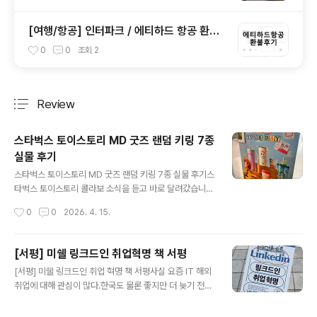
[여행/항공] 인터파크 / 에티하드 항공 환불
(취소) 후기 (COVID-19 코로나..)
0
0
조회
2
Review
분류 전체보기
주요 글 목록
스타벅스 토이스토리 MD 굿즈 랜덤 키링 7종
실물 후기
글 내용
스타벅스 토이스토리 MD 굿즈 랜덤 키링 7종 실물 후기스
타벅스 토이스토리 콜라보 소식을 듣고 바로 달려갔습니
다.직접 방문해서 확인한 MD 라인업 전체와 랜덤 키링 7
작성시간
0
0
2026. 4. 15.
종 뽑기 후기까지 한 번에 정리해봤습니다. 토이스토리 M
D 라인업 총정리매장에 도착했을 때 이미 일부 품목은 소
진된 상태였습니다.인기 콜라보인 만큼 오픈런 필수입니
[서평] 미쉘 링크드인 취업혁명 책 서평
다. 저는 까먹고 늦게갔더니 이미 몇개는 품절..인당 2개의
글 내용
[서평] 미쉘 링크드인 취업 혁명 책 서평사실 요즘 IT 해외
MD 구매 제한이있습니다. 온라인 몰에서 구매도 되지만
취업에 대해 관심이 많다.한국도 물론 좋지만 더 늦기 전에
이미 인기템은 온라인도 품절스 우디 + 제시 머그컵 세트
해외에서 한 2~3년만 일해보고 싶기도 하고 링크드인 계
는 세트 구성이라 선물용으로 딱 좋은 퀄리티였고,제시 가
정도 있긴 한데 제대로 활용하지 못하는 것 같아 고심하던
방도 마감이 생각보다 훨씬 좋았어요.퀸템 텀블러는 237