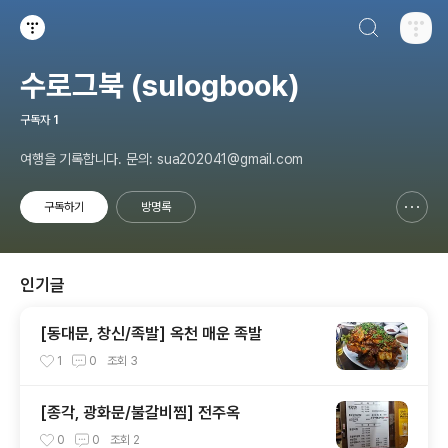
검색하기
티스토리
수로그북 (sulogbook)
구독자
1
여행을 기록합니다. 문의: sua202041@gmail.com
구독하기
방명록
신고하기 레이어
열기
인기글
[동대문, 창신/족발] 옥천 매운 족발
1
0
조회
3
[종각, 광화문/불갈비찜] 전주옥
0
0
조회
2