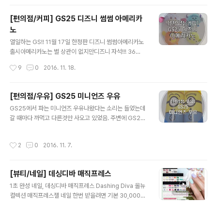
랜드 중에 무조건 한개를 준다고 함. 경품치고 소소한감이
있지만야쿠르트 에디션이 5000원!!아무거나 되어도 이득.
[편의점/커피] GS25 디즈니 썸썸 아메리카
왔당상자를열면 상단에 동그란 쿠폰이 들어있음. 야쿠르트
노
메인 페이지 접속 http://www.yakult.co.kr/main.do보
글 내용
라색 이벤트 클릭 얼려먹는 야쿠르트 크리스마스 에디션 1
열일하는 GS!! 11월 17일 한정판 디즈니 썸썸아메리카노
00% 당첨 이벤트 클릭 쿠폰에 있는 당첨번호를 입력하고
출시아메리카노는 별 상관이 없지만디즈니 자석!!! 36
등록확인 클릭왠지 나는 징거버거 세트가 될것 같았음. 입
종!!!!!!한정판!!!!관심이 없어도 '한정판' 붙으면 사아하는 지
작성시간
9
0
2016. 11. 18.
력!!!!..
병이 있음. 난 예쁜 쓰레기 덕후니까 파워 구매 GS25에 가
면 매대앞에 놓고 팔고 있음.계산하면 주인 아저씨가 어제
들어온 한정판이라며 뿌듯해 하심. 1개에 2,700원자석사
[편의점/우유] GS25 미니언즈 우유
면 아메리카노를 서비스로 주는건가GS에서는 KT 멤버쉽,
글 내용
GS25에서 파는 미니언즈 우유나왔다는 소리는 들었는데
LGU+멤버쉽 가능하니 최대한 할인 받는게 좋겠음. 일단
갈 때마다 까먹고 다른것만 사오고 있었음. 주변에 GS25
구매겉모양 다른걸로 구매해봄. 뚜껑도 귀엽뚜껑을 까면
널렸지만 필요할 땐 항상 어딧는지 모르겠구요^^이번에는
위에 홈이 있음.홈 열면 자석이 꾸겨져서 들어가있음. 자석
까먹지 않고 보자마자 들어가서 우유 삼. 편의점 미니언즈
은 딱 귀여운 사이즈봉지에 넣어져 있어서 그런지 설리가
작성시간
2
0
2016. 11. 7.
우유 정가는 2,000원이번달은 1,700원으로 할인해서 판
눌려있음... 얼른꺼내서 자유롭게 해줘야함 별로 안중요한
매 한다고 함.4종이라고 들었는데 내가 간 곳은 2종밖에
컵 크기는 그냥 ..
남아있지 않았음.ㅠㅠ일단 2종이라도 삼.제일 마셔보고 싶
[뷰티/네일] 데싱디바 매직프레스
었던 옥수수 우유는 남아있어서 다행. 계산대에서 바코드
글 내용
찍을 때 마다 미니언즈 노래가 울려퍼져나옴.??????.... 편
1초 완성 네일, 데싱디바 매직프레스 Dashing Diva 올뉴
의점 전체에 내가 미니언즈 우유 사는 것을 알릴 수 있고 좋
컬렉션 매직프레스젤 네일 한번 받을려면 기본 30,000원,
음^^ 미니언즈 커피우유와 옥수수 우유 너무 작은크기도
받고 나면 내가 잘 유지 하는 것도 아니라서 아까웠음. 데싱
아니여서 한번 먹으면 배부를 듯. 270ml라고 써져 있음.
디바는 올리브영에서 1세트에 6000~9000까지 한다고