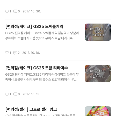
diz.kr/web/wmain 처음 한 펀딩인데 성공적으로 이루
ㅠㅠ 2022년이 가기 전에 1000명 방문자를 목표로 만들
어 져서 좋음!! 벽지가 어두운 편인데 블랙은 너무 칙칙할
어 봐야겠다. 현재 30명 호호 좋은 제목 키워드 만들기 이
작성시간
1
0
2017. 10. 30.
것 같아서 그레이로 주문함 지관통에 담아져서 온다. 처음
전의 저라면 잘 정돈 되어있는 것이 좋아서 [서평] 블로그
엔 사서 액자에 걸어둘까 했으나, 종이 재질자체가 찢어지
일 방문자 수 1,00..
는 종이가 아니라서 그대로 냅둬도 될 것 같음 전국 줄라이
[편의점/케이크] GS25 모찌롤케익
닷츠 지도 서울 지역 서울은 지도 왼쪽 상단부에 이렇게 좀
글 내용
더 자세히 나옴. 나중에 부산도 조금 더 자세하게 나오면 좋
GS25 편의점 케이크 GS25 모찌롤케익 점심먹고 당분이
을 것 같음 도봉산, 북한산등 자연지형과 서울역, 용산역등
부족해서 초콜렛 사러감 뜻밖의 유어스 로얄 티라미수, 유
지하철역 홍대, 이태원, 도곡, 신도림등 그 위치에 위치한
어스 모찌롤케잌 발견 신상이니 둘다 사봄 사실 티라미수
곳 중 비교적 자주 갈 만한 곳들이 정확하게 나타나 있다.
만 살려고 했는데 ?? 크림 혜자 도지마롤을 생각하고 사봄
작성시간
1
2
2017. 10. 16.
줄라이닷츠 지..
모찌롤케익 칼로리는 0칼로리였으면 하지만 337칼로리..
티라미수도 먹었으니까 간식을 887칼로리나 먹음!!! 크림
은 영롱하나 내가 생각했던 도지마롤은 아니고 약간 치즈
[편의점/케이크] GS25 로얄 티라미수
맛이 나는 크림. 둘중 하나만 산다면 티라미수를 살듯. 모찌
글 내용
롤케익 가격은 2,500원. GS에서 KT 10% 할인 받으면
GS25 편의점 케이크GS25 티라미수 점심먹고 당분이 부
2,250원에 구매가능!!
족해서 초콜렛 사러감.뜻밖의 유어스 로얄 티라미수, 유어
스 모찌롤케잌 발견 신상에 빵이면 사야되자나여크기도 괜
찮아서 겟 스푼은 여기 꼽혀있으나 요플레 떠먹는 크기임.
작성시간
1
0
2017. 10. 13.
밥 숟가락으로 퍼먹어야 제 맛. 영롱 영롱 2...☆ 생각보다
무스도 많고 빵도 촉촉함.생각보다 너무 달지도 않아서 맛
있음 로얄 티라미수 가격은 3,200원.KT할인 받으면 2,8
[편의점/젤리] 코로로 젤리 망고
80원에 구매가능!! 로얄 티라미수 칼로리는 0!! 같은 550
글 내용
칼로리................^^ 가성비 좋음. 재 구매 의사 있음!
[편의점/젤리] 코로로 젤리 망고 GS25에서 판매코로로