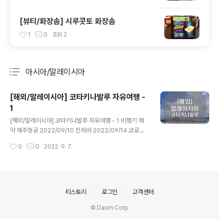
[뷰티/화장솜] 시루콧토 화장솜
1
0
조회
2
아시아/말레이시아
분류 전체보기
주요 글 목록
[해외/말레이시아] 코타키나발루 자유여행 -
1
글 내용
[해외/말레이시아] 코타키나발루 자유여행 - 1 비행기 예
약 제주항공 2022/09/10 진에어 2022/09/14 코로나
로 인해 비행기를 못 탄지 어언... 3년이 지나가고 있다. 여
작성시간
0
0
2022. 9. 7.
행 블로그로 만들었는데 환불-환불-환불 죄다 환불하는 포
스팅 이외엔 적을 게 없었는데 침대에 누워서 스카이스캐
너에서 everywhere로 검색을 하던 도중 세부, 하노이,
코타키나발루가 싸서 고민하다가 충동적으로 비행기를 예
약했다. 추석 포함해서 가는 것치곤 싼 것 같은데...? 업체를
의안내
티스토리
로그인
고객센터
통해 예약하는 것보다 각 항공사에서 편도로 예약하는 게
© Daum Corp.
2만 원 정도 싸길래 항공사에 들어가서 결제했다. 제주항
공, 진에어 둘 다 휴면회원으로 돌아가 있는 슬픔.. 가격은