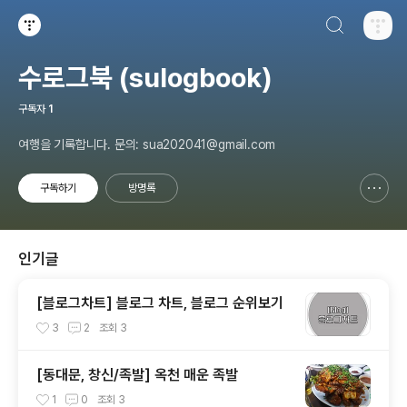
검색하기
티스토리
수로그북 (sulogbook)
구독자
1
여행을 기록합니다. 문의: sua202041@gmail.com
구독하기
방명록
신고하기 레이어
열기
인기글
[블로그차트] 블로그 차트, 블로그 순위보기
3
2
조회
3
[동대문, 창신/족발] 옥천 매운 족발
1
0
조회
3