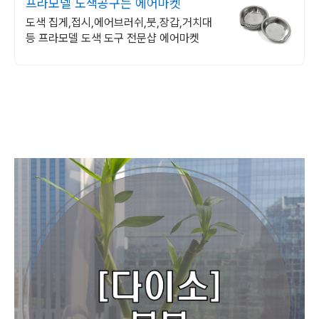
프라모델 도색공구는 에어마켓
도색 집게,접시,에어브러쉬,붓,장갑,거치대
등 프라모델 도색 도구 전문샵 에어마켓