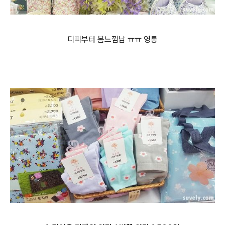
디피부터 봄느낌남 ㅠㅠ 영롱