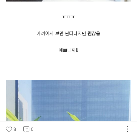
ㅠㅠㅠ
가까이서 보면 싼티나지만 괜찮음
예쁘니까!!
8
0